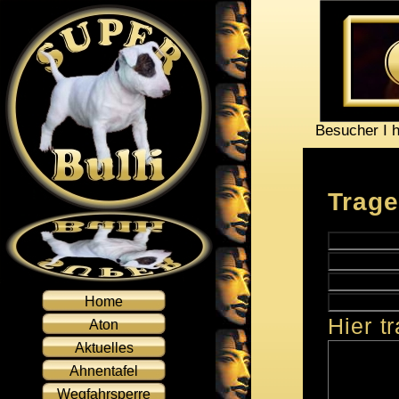
Besucher I h
Trage
Home
Hier t
Aton
Aktuelles
Ahnentafel
Wegfahrsperre